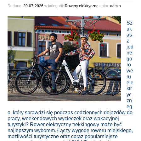
Dodano:
20-07-2026
w kategorii:
Rowery elektryczne
autor:
admin
Sz
uk
as
z
jed
ne
go
ro
we
ru
ele
ktr
yc
zn
eg
o, który sprawdzi się podczas codziennych dojazdów do
pracy, weekendowych wycieczek oraz wakacyjnej
turystyki? Rower elektryczny trekkingowy może być
najlepszym wyborem. Łączy wygodę roweru miejskiego,
możliwości turystyczne oraz coraz popularniejsze