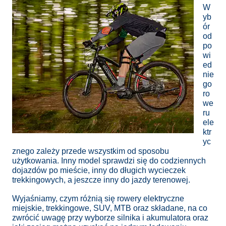
W
yb
ór
od
po
wi
ed
nie
go
ro
we
ru
ele
ktr
yc
znego zależy przede wszystkim od sposobu
użytkowania. Inny model sprawdzi się do codziennych
dojazdów po mieście, inny do długich wycieczek
trekkingowych, a jeszcze inny do jazdy terenowej.
Wyjaśniamy, czym różnią się rowery elektryczne
miejskie, trekkingowe, SUV, MTB oraz składane, na co
zwrócić uwagę przy wyborze silnika i akumulatora oraz