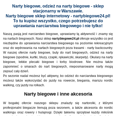
BAGAŻNIKI ROWEROWE
.
Narty biegowe, odzież na narty biegowe - sklep
stacjonarny w Warszawie.
Narty biegowe sklep internetowy - nartybiegowe24.pl!
To tu kupisz wszystko, czego potrzebujesz do
uprawiania narciarstwa biegowego i nie tylko!
Naszą pasją jest narciarstwo biegowe, uprawiamy tą aktywność i znamy się
na nartach biegowych. Nasz sklep
nartybiegowe24.pl
oferuje wszystko co jest
niezbędne do uprawiania narciarstwa biegowego na poziomie rekreacyjnym
oraz do wędrowania na nartach biegowych poza trasami - narty backcountry.
W naszej ofercie narty biegowe, buty do nart biegowych, odzież na narty
biegowe (spodnie, kurtki, bluzy, czapki, rękawiczki, skarpety). Okulary na narty
biegowe, lekkie plecaki biegowe i torby biodrowe. Nie można także
zapomnieć o smarach do nart biegowych, nieposmarowane narty mogą
zepsuć cały dzień.
Po sezonie nadal możesz być aktywny, bo odzież do narciarstwa biegowego
możesz także wykorzystać do jazdy na rowerze, biegania, marszu nordic
walking, czy jazdy na rolkach.
Narty biegowe i inne akcesoria
W bogatej ofercie naszego sklepu znalazły się nartorolki, z którymi
profesjonalni biegacze trenują poza sezonem, a także akcesoria do nordic
walkingu oraz rowery i hulajnogi. Dzięki takiemu sprzętowi każdy miłośnik