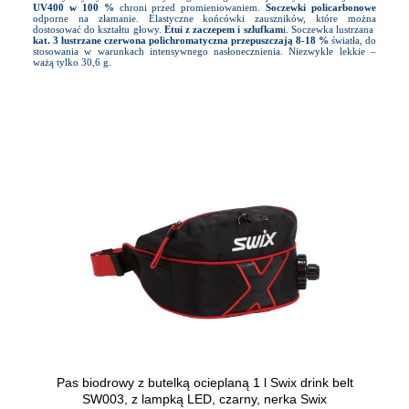
UV400 w 100 %
chroni przed promieniowaniem.
Soczewki policarbonowe
odporne na złamanie. Elastyczne końcówki zauszników, które można
dostosować do kształtu głowy.
Etui z zaczepem i szlufkam
i. Soczewka lustrzana
kat. 3
lustrzane czerwona polichromatyczna przepuszczają 8-18 %
światła, do
stosowania w warunkach intensywnego nasłonecznienia. Niezwykle lekkie –
ważą tylko 30,6 g.
Pas biodrowy z butelką ocieplaną 1 l Swix drink belt
SW003, z lampką LED, czarny, nerka Swix