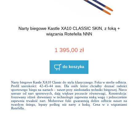
Narty biegowe Kastle XA10 CLASSIC SKIN, z foką +
wiązania Rotefella NNN
1 395,00 zł
do koszyka
Narty biegowe Kastle XA10 Classic do stylu klasycznego. Foka w strefie odbicia.
Profil szerokości: 42-45-44 mm. Dla osób które chciałby doznać radości
sportowego biegu na nartach – nawet przy niedostatku techniki biegowej. Nieco
szersze od nart sportowych, dają większe poczucie równowagi.. Konstrukcja:
frezowany rdzeń drewniany w technologii zapewnia niską wagę i jednocześnie
zapewnia trwałość nart. Moherowe foki gwarantują dobre odbicie nawet na
twardym śniegu, lepszy poślizg niż narty z łuską. Cena w z wiązaniami
Rotefella..