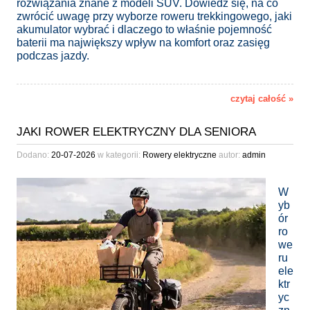
rozwiązania znane z modeli SUV. Dowiedz się, na co
zwrócić uwagę przy wyborze roweru trekkingowego, jaki
akumulator wybrać i dlaczego to właśnie pojemność
baterii ma największy wpływ na komfort oraz zasięg
podczas jazdy.
czytaj całość »
JAKI ROWER ELEKTRYCZNY DLA SENIORA
Dodano:
20-07-2026
w kategorii:
Rowery elektryczne
autor:
admin
W
yb
ór
ro
we
ru
ele
ktr
yc