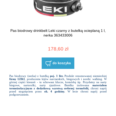
Pas biodrowy drinkbelt Leki czarny z butelką ocieplaną 1 l,
nerka 363433006
178,60 zł
do koszyka
Pas biodrowy (nerka) z butelką
poj. 1 litr.
Produkt renomowanej niemieckiej
firmy LEKI
, producenta kijów narciarskich, biegowych i nordic walking. W
górnej części kieszeń - tu schowasz klucze, komórkę itp. Przydatny na narty
biegowe, nartorolki, narty zjazdowe. Butelka izolowana
materiałem
termoizolacyjnym z dodatkową warstwą srebrnej termofolii,
chroni napój
przed stygnięciem przez
ok. 4 godziny.
W lecie chroni napój przed
podgrzewaniem.