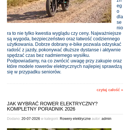
zn
eg
o
dla
se
nio
ra to nie tylko kwestia wyglądu czy ceny. Najważniejsze
są wygoda, bezpieczeństwo oraz łatwość codziennego
użytkowania. Dobrze dobrany e-bike pozwala odzyskać
radość z jazdy, pokonywać dłuższe dystanse i aktywnie
spędzać czas bez nadmiernego wysiłku.
Podpowiadamy, na co zwrócić uwagę przy zakupie oraz
które modele rowerów elektrycznych najlepiej sprawdzą
się w przypadku seniorów.
czytaj całość »
JAK WYBRAĆ ROWER ELEKTRYCZNY?
KOMPLETNY PORADNIK 2026
Dodano:
20-07-2026
w kategorii:
Rowery elektryczne
autor:
admin