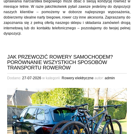
uprawiania narciarstwa biegowego może dbać o swoją kondycję również w
miesiące letnie. W razie jakichkolwiek pytań zawsze jesteśmy do dyspozycji
naszych klientów – pomożemy w doborze najlepszego wyposażenia,
dobierzemy idealne narty biegowe, rower czy inne akcesoria. Zapraszamy do
zapoznania się z pełną ofertą naszego sklepu i składania zamówień drogą
internetową lub do kontaktu telefonicznego – pozostajemy do twojej pełnej
dyspozycji.
JAK PRZEWOZIĆ ROWERY SAMOCHODEM?
PORÓWNANIE WSZYSTKICH SPOSOBÓW
TRANSPORTU ROWERÓW
Dodano:
27-07-2026
w kategorii:
Rowery elektryczne
autor:
admin