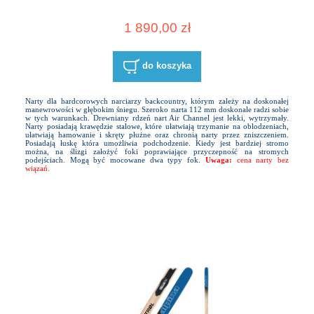
1 890,00 zł
do koszyka
Narty dla hardcorowych narciarzy backcountry, którym zależy na doskonałej
manewrowości w głębokim śniegu. Szeroko narta 112 mm doskonale radzi sobie
w tych warunkach. Drewniany rdzeń nart Air Channel jest lekki, wytrzymały.
Narty posiadają krawędzie stalowe, które ułatwiają trzymanie na oblodzeniach,
ułatwiają hamowanie i skręty płużne oraz chronią narty przez zniszczeniem.
Posiadają łuskę która umożliwia podchodzenie. Kiedy jest bardziej stromo
można, na ślizgi założyć foki poprawiające przyczepność na stromych
podejściach. Mogą być mocowane dwa typy fok.
Uwaga:
cena narty bez
wiązań.