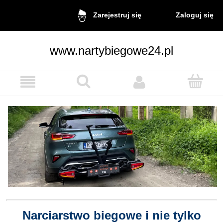
Zaloguj się
Zarejestruj się
www.nartybiegowe24.pl
.
DRINKB
..
na biegó
Narciarstwo biegowe i nie tylko