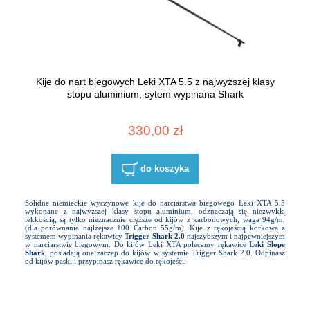
Kije do nart biegowych Leki XTA 5.5 z najwyższej klasy
stopu aluminium, sytem wypinana Shark
330,00 zł
do koszyka
Solidne niemieckie wyczynowe kije do narciarstwa biegowego Leki XTA 5.5
wykonane z najwyższej klasy stopu aluminium, odznaczają się niezwykłą
lekkością, są tylko nieznacznie cięższe od kijów z karbonowych, waga 94g/m,
(dla porównania najlżejsze 100 Carbon 55g/m). Kije z rękojeścią korkową z
systemem wypinania rękawicy
Trigger Shark 2.0
najszybszym i najpewniejszym
w narciarstwie biegowym. Do kijów Leki XTA polecamy rękawice
Leki Slope
Shark
, posiadają one zaczep do kijów w systemie Trigger Shark 2.0. Odpinasz
od kijów paski i przypinasz rękawice do rękojeści.