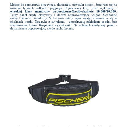
Męskie do narciarstwa biegowego, skituringu, turystyki pieszej. Sprawdzą się na
rowerze, łyżwach, rolkach i joggingu. Dopasowany krój, przód wykonany z
wysokiej klasy membrany wodoodporność/oddychalność 10.000/10.000
.
Tylny panel ciepły elastyczny z dobrze odprowadzający wilgoć. Swobodne
ruchy i komfort termiczny. Silikonowe taśmy zapobiegają przesuwaniu się w
okolicach kostki. Nogawki z suwakami - umożliwiają zakładanie spodni bez
zdejmowania butów. Rozpinane wywietrzniki. Na kolanach elastyczny panel -
dynamicznie dopasowujący się do ruchu kolana.