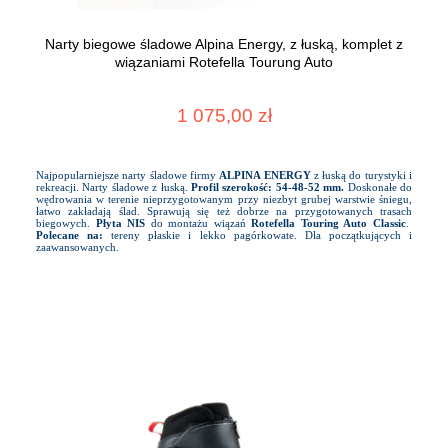
Narty biegowe śladowe Alpina Energy, z łuską, komplet z
wiązaniami Rotefella Tourung Auto
1 075,00 zł
Najpopularniejsze narty śladowe firmy
ALPINA ENERGY
z łuską do turystyki i
rekreacji. Narty śladowe z łuską.
Profil szerokość: 54-48-52 mm.
Doskonałe do
wędrowania w terenie nieprzygotowanym przy niezbyt grubej warstwie śniegu,
łatwo zakładają ślad. Sprawują się też dobrze na przygotowanych trasach
biegowych.
Płyta NIS
do montażu wiązań
Rotefella Touring Auto Classic
.
Polecane na:
tereny płaskie i lekko pagórkowate. Dla początkujących i
zaawansowanych.