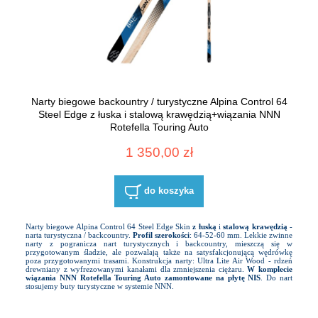
Narty biegowe backountry / turystyczne Alpina Control 64
Steel Edge z łuska i stalową krawędzią+wiązania NNN
Rotefella Touring Auto
1 350,00 zł
do koszyka
Narty biegowe Alpina Control 64 Steel Edge Skin
z łuską
i
stalową krawędzią
-
narta turystyczna / backcountry.
Profil szerokości
: 64-52-60 mm. Lekkie zwinne
narty z pogranicza nart turystycznych i backcountry, mieszczą się w
przygotowanym śladzie, ale pozwalają także na satysfakcjonującą wędrówkę
poza przygotowanymi trasami. Konstrukcja narty: Ultra Lite Air Wood - rdzeń
drewniany z wyfrezowanymi kanałami dla zmniejszenia ciężaru.
W komplecie
wiązania NNN Rotefella Touring Auto zamontowane na płytę NIS
. Do nart
stosujemy buty turystyczne w systemie NNN.